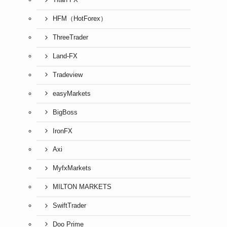
Titan FX
HFM（HotForex）
ThreeTrader
Land-FX
Tradeview
easyMarkets
BigBoss
IronFX
Axi
MyfxMarkets
MILTON MARKETS
SwiftTrader
Doo Prime