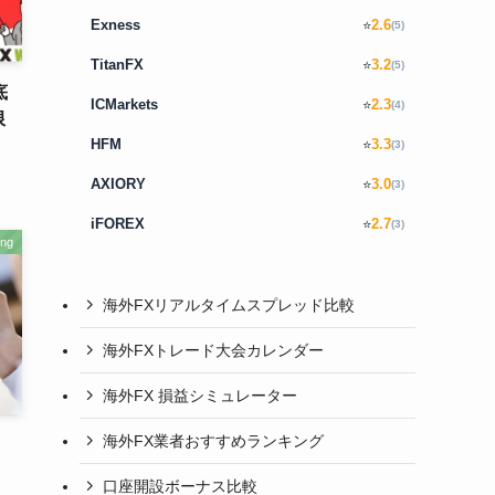
Exness
2.6
⭐
(5)
TitanFX
3.2
⭐
(5)
底
ICMarkets
2.3
⭐
(4)
限
HFM
3.3
⭐
(3)
AXIORY
3.0
⭐
(3)
iFOREX
2.7
⭐
(3)
ng
海外FXリアルタイムスプレッド比較
海外FXトレード大会カレンダー
海外FX 損益シミュレーター
海外FX業者おすすめランキング
口座開設ボーナス比較