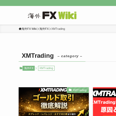
海外FX Wiki
海外FX
XMTrading
XMTrading
– category –
海外FX
XMTrading
XMTrading