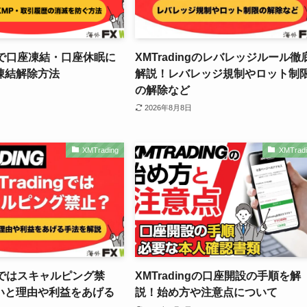
ingで口座凍結・口座休眠に
XMTradingのレバレッジルール徹
凍結解除方法
解説！レバレッジ規制やロット制
の解除など
2026年8月8日
XMTrading
XMTradi
ngではスキャルピング禁
XMTradingの口座開設の手順を解
いと理由や利益をあげる
説！始め方や注意点について