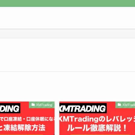
XMTrading
XMTradi