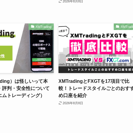
2026年8月8日
XMTrading
XMTradi
ading）は怪しいって本
XMTradingとFXGTを17項目で比
・評判・安全性について
較！トレードスタイルごとのおす
エムトレーディング）
め口座を紹介
2026年8月8日