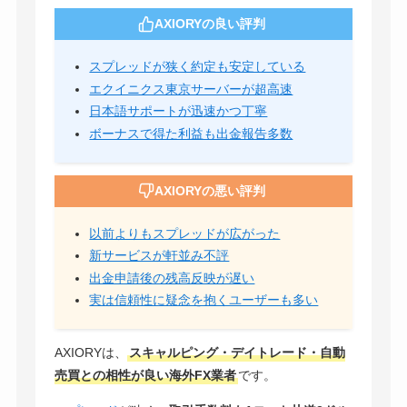
AXIORYの良い評判
スプレッドが狭く約定も安定している
エクイニクス東京サーバーが超高速
日本語サポートが迅速かつ丁寧
ボーナスで得た利益も出金報告多数
AXIORYの悪い評判
以前よりもスプレッドが広がった
新サービスが軒並み不評
出金申請後の残高反映が遅い
実は信頼性に疑念を抱くユーザーも多い
AXIORYは、
スキャルピング・デイトレード・自動
売買との相性が良い海外FX業者
です。