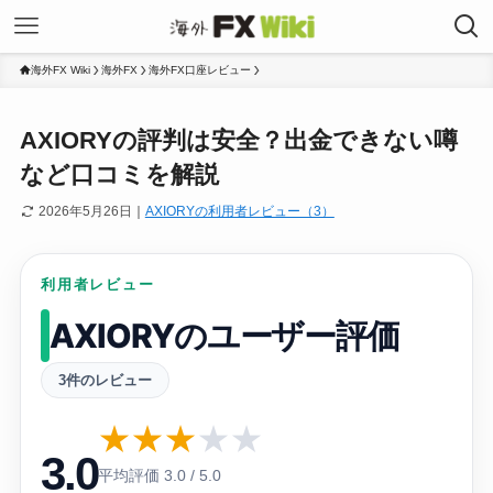
海外FX Wiki
海外FX
海外FX口座レビュー
AXIORYの評判は安全？出金できない噂
など口コミを解説
2026年5月26日
｜
AXIORYの利用者レビュー（3）
利用者レビュー
AXIORYのユーザー評価
3件のレビュー
★
★
★
★
★
3.0
平均評価 3.0 / 5.0