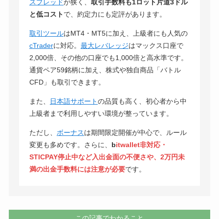
スプレッド
が狭く、
取引手数料も1ロット片道3ドル
と低コスト
で、約定力にも定評があります。
取引ツール
はMT4・MT5に加え、上級者にも人気の
cTrader
に対応。
最大レバレッジ
はマックス口座で
2,000倍、その他の口座でも1,000倍と高水準です。
通貨ペア59銘柄に加え、株式や独自商品「バトル
CFD」も取引できます。
また、
日本語サポート
の品質も高く、初心者から中
上級者まで利用しやすい環境が整っています。
ただし、
ボーナス
は期間限定開催が中心で、ルール
変更も多めです。さらに、
b
itwallet非対応・
STICPAY停止中など入出金面の不便さや、2万円未
満の出金手数料には注意が必要
です。
この記事でわかること