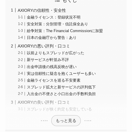
もくじ
AXIORYの信頼性・安全性
金融ライセンス：登録状況不明
安全対策：分別管理・信託保全あり
紛争対策：The Financial Commissionに加盟
日本の金融庁から警告：あり
AXIORYの悪い評判・口コミ
以前よりもスプレッドが広がった
新サービスが軒並み不評
出金申請後の残高反映が遅い
実は信頼性に疑念を抱くユーザーも多い
金融ライセンスを巡る不安要素
スプレッド拡大と新サービスの評判低下
入出金の不便さと小口出金の手数料負担
AXIORYの良い評判・口コミ
スプレッドが狭く約定も安定している
もっと見る