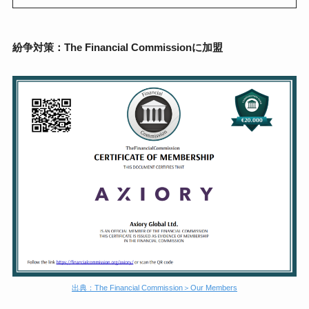
紛争対策：The Financial Commissionに加盟
出典：The Financial Commission＞Our Members