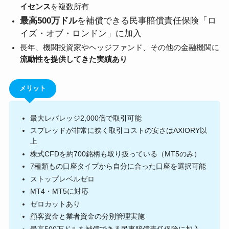
イセンス
を複数所有
最高500万ドル
を補償できる民事賠償責任保険「ロ
イズ・オブ・ロンドン」に加入
長年、機関投資家やヘッジファンド、その他の金融機関に
流動性を提供してきた実績あり
メリット
最大レバレッジ2,000倍で取引可能
スプレッドが非常に狭く取引コストの安さはAXIORY以
上
株式CFDを約700銘柄も取り扱っている（MT5のみ）
7種類もの口座タイプから自分に合った口座を選択可能
ストップレベルゼロ
MT4・MT5に対応
ゼロカットあり
顧客資金と業者資金の分別管理実施
最高500万ドルを補償できる民事賠償責任保険に加入