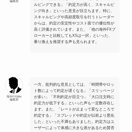
編集部
ルピングできる」「約定力が高く、スキャルピ
ング向き」といった意見が目立ちます。特に、
スキャルピングや高頻度取引を行うトレーダー
からは、約定の安定性やコスト面での優位性が
高く評価されています。また、「他の海外FXブ
ローカーと比較してもXSは一択」といった、
乗り換えを推奨する声も見られます。
一方、批判的な意見としては、「時間帯やロッ
ト数によって約定が遅くなる」「スリッページ
が多い」「不利約定が目立つ」「大口注文時に
海外FXWiki
編集部
約定力が低下する」といった声も一定数存在し
ます。また、「レートが止まって変なところで
約定する」「スプレッドや約定が以前より悪化
した」といった不満もありました。約定力はユ
ーザーによって体感に大きな差があるため賛否