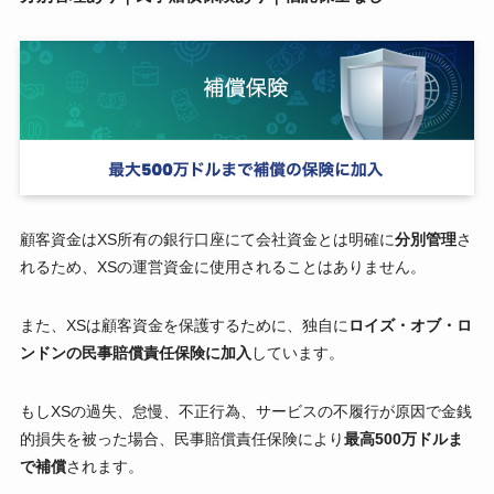
顧客資金はXS所有の銀行口座にて会社資金とは明確に
分別管理
さ
れるため、XSの運営資金に使用されることはありません。
また、XSは顧客資金を保護するために、独自に
ロイズ・オブ・ロ
ンドンの民事賠償責任保険に加入
しています。
もしXSの過失、怠慢、不正行為、サービスの不履行が原因で金銭
的損失を被った場合、民事賠償責任保険により
最高500万ドルま
で補償
されます。