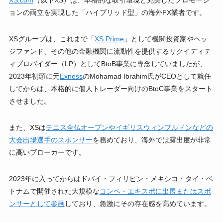
XS.com
（以下XS）は、本格的な取引環境と充実したプロモーシ
ョンの両立を実現した「ハイブリッド型」の海外FX業者です。
XSグループは、これまで「
XS Prime
」として機関投資家やヘッ
ジファンド、その他の金融機関に流動性を提供するリクイディテ
ィプロバイダー（LP）としてBtoB事業に専念していましたが、
2023年初頭に元
Exness
のMohamad Ibrahim氏がCEOとして就任
してからは、本格的に個人トレーダー向けのBtoC事業をスタート
させました。
また、XSは
テニス全仏オープンやイギリスウィンブルドンなどの
大会出場選手のスポンサー
を務めており、海外では露出度が非常
に高いブローカーです。
2023年に入ってからはドバイ・フィリピン・メキシコ・タイ・ベ
トナムで開催された大規模な
コンペ・エキスポに出展またはスポ
ンサーとして参画
しており、急激にその存在感を高めています。