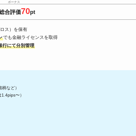
70
総合評価
pt
プロス）を保有
ン
でも金融ライセンスを取得
ac銀行にて分別管理
銘柄など）
4pips〜）