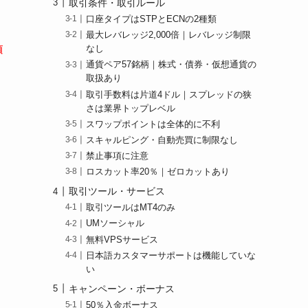
取引条件・取引ルール
口座タイプはSTPとECNの2種類
最大レバレッジ2,000倍｜レバレッジ制限
項
なし
通貨ペア57銘柄｜株式・債券・仮想通貨の
取扱あり
取引手数料は片道4ドル｜スプレッドの狭
さは業界トップレベル
スワップポイントは全体的に不利
スキャルピング・自動売買に制限なし
禁止事項に注意
ロスカット率20％｜ゼロカットあり
取引ツール・サービス
取引ツールはMT4のみ
UMソーシャル
無料VPSサービス
日本語カスタマーサポートは機能していな
い
キャンペーン・ボーナス
50％入金ボーナス