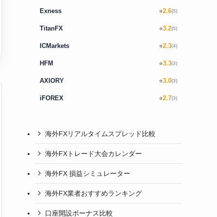
Exness
2.6
⭐
(5)
TitanFX
3.2
⭐
(5)
ICMarkets
2.3
⭐
(4)
HFM
3.3
⭐
(3)
AXIORY
3.0
⭐
(3)
iFOREX
2.7
⭐
(3)
海外FXリアルタイムスプレッド比較
海外FXトレード大会カレンダー
海外FX 損益シミュレーター
海外FX業者おすすめランキング
口座開設ボーナス比較