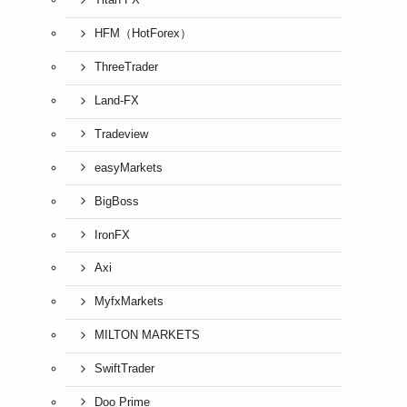
Titan FX
HFM（HotForex）
ThreeTrader
Land-FX
Tradeview
easyMarkets
BigBoss
IronFX
Axi
MyfxMarkets
MILTON MARKETS
SwiftTrader
Doo Prime