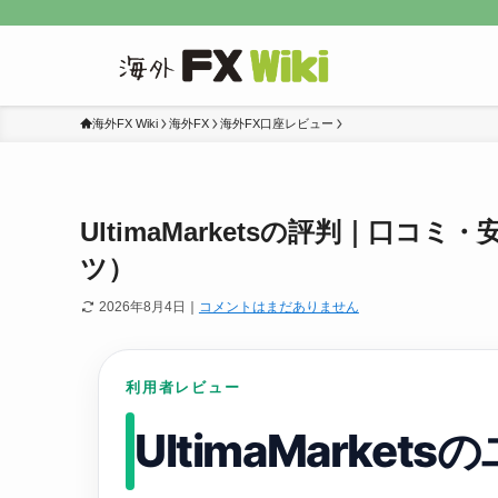
海外FX Wiki
海外FX
海外FX口座レビュー
UltimaMarketsの評判｜口
ツ）
2026年8月4日
｜
コメントはまだありません
利用者レビュー
UltimaMarket