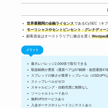
世界最難関の金融ライセンス
であるCySEC（キ
モーリシャスやセントビンセント・グレナディー
顧客資金はオーストラリアに拠点を置く
Westp
メリット
最大レバレッジ2,000倍で取引できる
取扱銘柄が豊富（通貨ペアは57銘柄・仮想通貨47
スプレッドの狭さが業界トップレベル（USD/JPYは1.
ストップレベルがゼロ
スキャルピング・自動売買に制限なし
ソーシャルトレードあり
無料VPSサービスあり
入金ボーナスやトレードコンテストあり