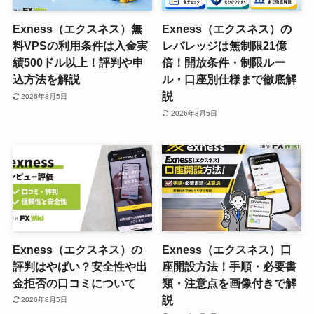
Exness（エクスネス）無
Exness（エクスネス）の
料VPSの利用条件は入金実
レバレッジは無制限21億
績500ドル以上！評判や申
倍！開放条件・制限ルー
込方法を解説
ル・口座別仕様まで徹底解
説
2026年8月5日
2026年8月5日
Exness（エクスネス）の
Exness（エクスネス）口
評判はやばい？安全性や出
座開設方法！手順・必要書
金拒否の口コミについて
類・注意点を画像付きで解
説
2026年8月5日