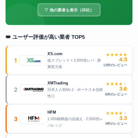
▽ 他の業者も表示（26社）
👑 ユーザー評価が高い業者 TOP5
XS.com
★
★
★
★
★
4.5
1
低スプレッド × 2,000倍レバ · 新
13件のレビュー
興実力派
XMTrading
★
★
★
★
★
3.6
2
日本人人気No.1 · ボーナス＆信頼
8件のレビュー
性◎
HFM
★
★
★
★
★
3.3
3
1,000銘柄超の品揃え · 2,000倍レ
3件のレビュー
バレッジ