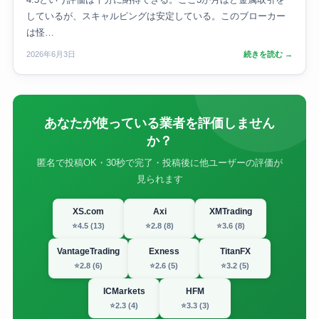
しているが、スキャルピングは安定している。このブローカー
は怪…
2026年6月3日
続きを読む →
あなたが使っている業者を評価しません
か？
匿名で投稿OK・30秒で完了・投稿後に他ユーザーの評価が
見られます
XS.com
Axi
XMTrading
⭐4.5 (13)
⭐2.8 (8)
⭐3.6 (8)
VantageTrading
Exness
TitanFX
⭐2.8 (6)
⭐2.6 (5)
⭐3.2 (5)
ICMarkets
HFM
⭐2.3 (4)
⭐3.3 (3)