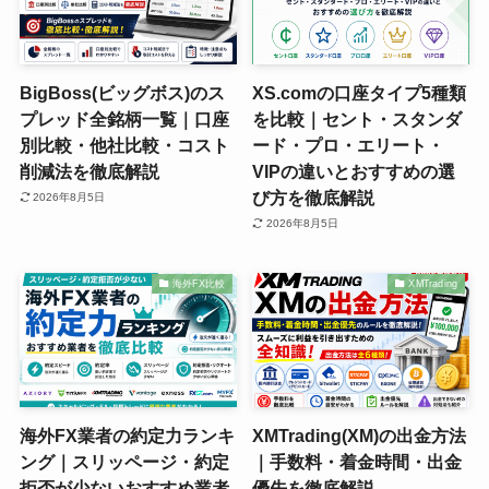
BigBoss(ビッグボス)のス
XS.comの口座タイプ5種類
プレッド全銘柄一覧｜口座
を比較｜セント・スタンダ
別比較・他社比較・コスト
ード・プロ・エリート・
削減法を徹底解説
VIPの違いとおすすめの選
び方を徹底解説
2026年8月5日
2026年8月5日
海外FX比較
XMTrading
海外FX業者の約定力ランキ
XMTrading(XM)の出金方法
ング｜スリッページ・約定
｜手数料・着金時間・出金
拒否が少ないおすすめ業者
優先を徹底解説