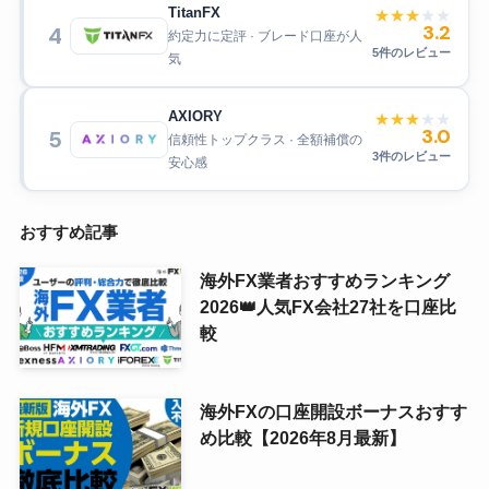
TitanFX
★
★
★
★
★
3.2
4
約定力に定評 · ブレード口座が人
5件のレビュー
気
AXIORY
★
★
★
★
★
3.0
5
信頼性トップクラス · 全額補償の
3件のレビュー
安心感
おすすめ記事
海外FX業者おすすめランキング
2026👑人気FX会社27社を口座比
較
海外FXの口座開設ボーナスおすす
め比較【2026年8月最新】