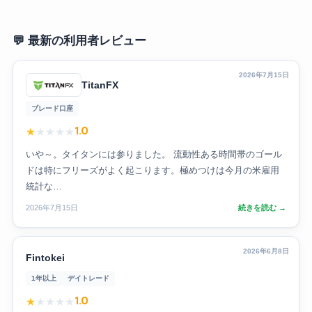
💬 最新の利用者レビュー
2026年7月15日
TitanFX
ブレード口座
1.0
★
★
★
★
★
いや～。タイタンには参りました。 流動性ある時間帯のゴール
ドは特にフリーズがよく起こります。極めつけは今月の米雇用
統計な…
2026年7月15日
続きを読む →
2026年6月8日
Fintokei
1年以上
デイトレード
1.0
★
★
★
★
★