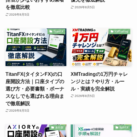
を徹底比較
2026年8月5日
2026年8月5日
TitanFX
XMTrading
TitanFX(タイタンFX)の口
XMTradingの1万円チャレ
座開設方法｜口座タイプの
ンジとは？やり方・ルー
選び方・必要書類・ボーナ
ル・実績を完全解説
スなしでも選ばれる理由ま
2026年8月5日
で徹底解説
2026年8月5日
未分類
海外FX